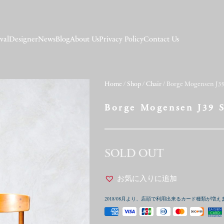
val
Designer
News
Blog
About Us
Privacy Policy
Contact Us
Home
/
Shop
/
Chair
/ Borge Mogensen J39
Borge Mogensen J39 
SOLD OUT
お気に入りに追加
2018/08月より、店頭で利用出来るカード種類が増え