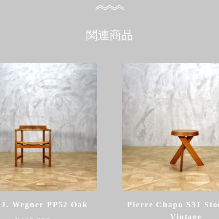
関連商品
 J. Wegner PP52 Oak
Pierre Chapo S31 Sto
Vintage