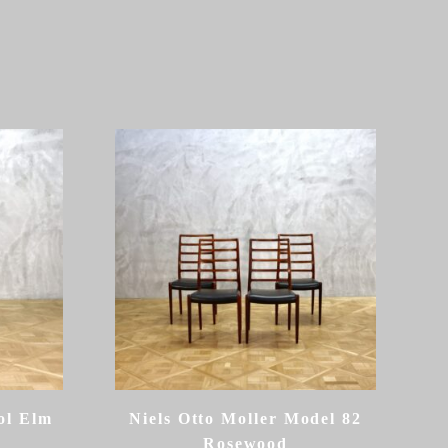
ol Elm
Niels Otto Moller Model 82
Rosewood