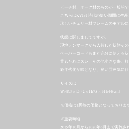
ビーチ材、オーク材のものが一般的で
こちらはKVIST時代の短い期間に生
珍しいチェリー材フレームのモデルに
状態に関しましてですが、
現地デンマークから入荷した状態その
ペーパーコードもまだ充分に使える状
背もたれにスレ、その他小さな傷、打
経年劣化が味となり、良い雰囲気に仕
サイズは
W:48.5 × D:42 × H:75 × SH:44(cm)
※価格は1脚毎の価格となっておりま
※重要時頃
2019年10月から2020年6月まで