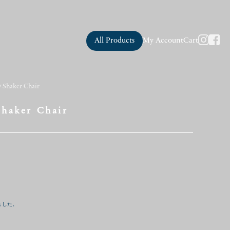
All Products
My Account
Cart
 Shaker Chair
Shaker Chair
ました。