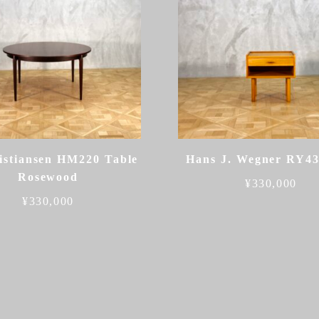
istiansen HM220 Table
Hans J. Wegner RY4
Rosewood
¥
330,000
¥
330,000