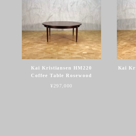
Kai Kristiansen HM220
Kai Kr
Coffee Table Rosewood
¥
297,000