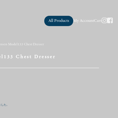
All Products
My Account
Cart
nsen Model133 Chest Dresser
l133 Chest Dresser
ました。