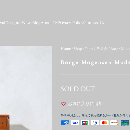
val
Designer
News
Blog
About Us
Privacy Policy
Contact Us
Home
/
Shop
/
Table
/
デスク
/ Børge Moge
Børge Mogensen Mode
SOLD OUT
お気に入りに追加
2018/08月より、店頭で利用出来るカード種類が増え