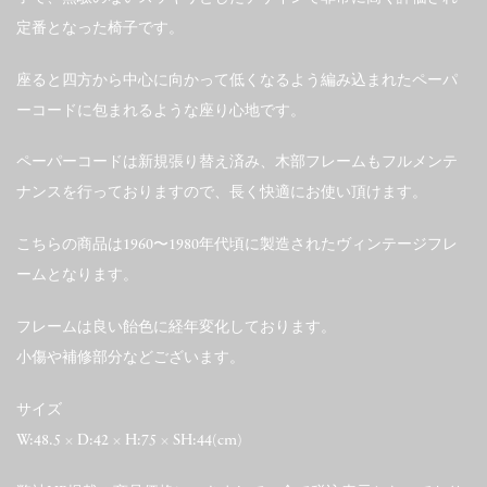
定番となった椅子です。
座ると四方から中心に向かって低くなるよう編み込まれたペーパ
ーコードに包まれるような座り心地です。
ペーパーコードは新規張り替え済み、木部フレームもフルメンテ
ナンスを行っておりますので、長く快適にお使い頂けます。
こちらの商品は1960〜1980年代頃に製造されたヴィンテージフレ
ームとなります。
フレームは良い飴色に経年変化しております。
小傷や補修部分などございます。
サイズ
W:48.5 × D:42 × H:75 × SH:44(cm)