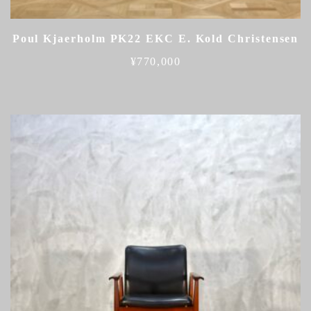
Poul Kjaerholm PK22 EKC E. Kold Christensen
¥
770,000