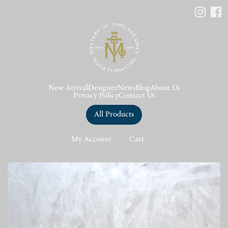
New Arrival
Designer
News
Blog
About Us
Privacy Policy
Contact Us
All Products
My Account
Cart