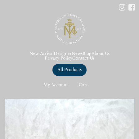
New Arrival
Designer
News
Blog
About Us
Privacy Policy
Contact Us
All Products
My Account
Cart