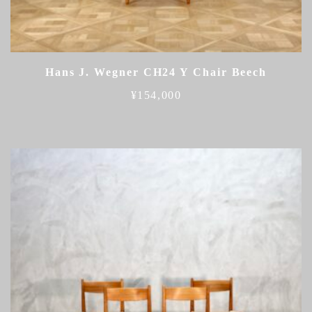
Hans J. Wegner CH24 Y Chair Beech
¥
154,000