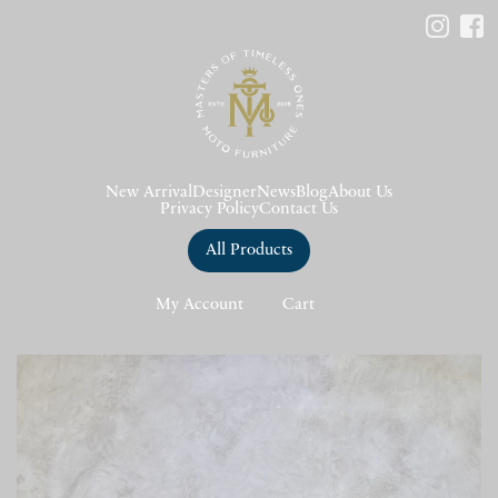
New Arrival
Designer
News
Blog
About Us
Privacy Policy
Contact Us
All Products
My Account
Cart