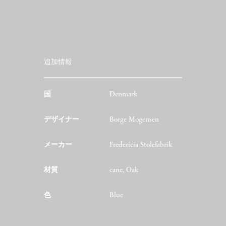
追加情報
国
Denmark
デザイナー
Borge Mogensen
メーカー
Fredericia Stolefabrik
材質
cane, Oak
色
Blue