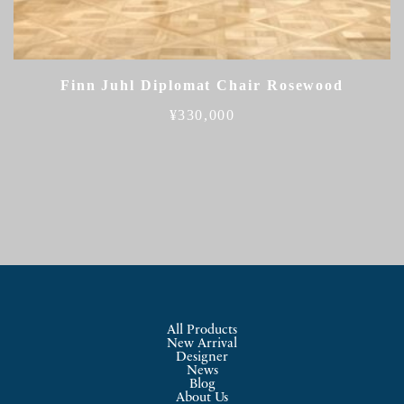
Finn Juhl Diplomat Chair Rosewood
¥
330,000
All Products
New Arrival
Designer
News
Blog
About Us