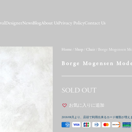
val
Designer
News
Blog
About Us
Privacy Policy
Contact Us
Home
/
Shop
/
Chair
/ Borge Mogensen Mo
Borge Mogensen Mode
SOLD OUT
お気に入りに追加
2018/08月より、店頭で利用出来るカード種類が増え