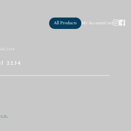
All Products
My Account
Cart
del 2254
l 2254
ました。