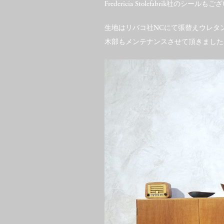
Fredericia Stolefabrik社のシール
生地はリバコ社NCにて張替えウレタ
木部もメンテナンスさせて頂きました