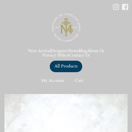
New Arrival
Designer
News
Blog
About Us
Privacy Policy
Contact Us
All Products
My Account
Cart