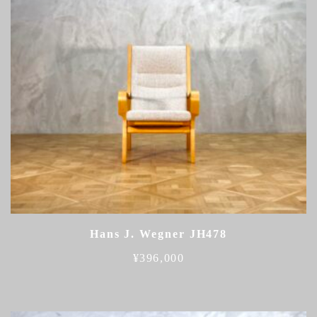
Hans J. Wegner JH478
¥
396,000