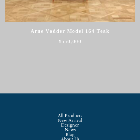
Arne Vodder Model 164 Teak
¥
550,000
All Products
New Arrival
Designer
News
Blog
About Us