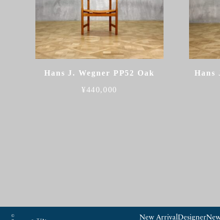
Hans J. Wegner PP52 Oak
Hans 
¥
440,000
New Arrival
Designer
New