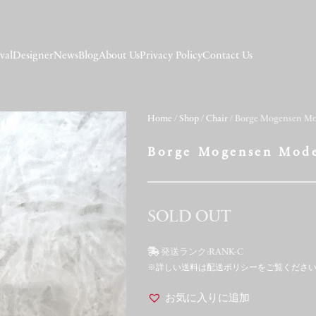
val
Designer
News
Blog
About Us
Privacy Policy
Contact Us
Home
/
Shop
/
Chair
/ Borge Mogensen Mo
Borge Mogensen Mode
SOLD OUT
発送ランク:
RANK-C
※詳しい送料は配送ポリシーをご覧くださ
お気に入りに追加