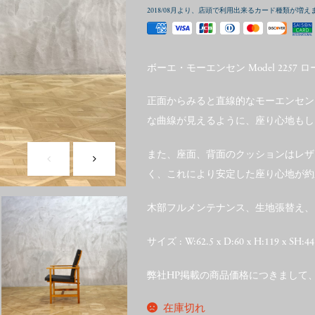
2018/08月より、店頭で利用出来るカード種類が増え
ボーエ・モーエンセン Model 2257 
正面からみると直線的なモーエンセン
な曲線が見えるように、座り心地もし
また、座面、背面のクッションはレザ
く、これにより安定した座り心地が約
木部フルメンテナンス、生地張替え、
サイズ : W:62.5 x D:60 x H:119 x SH:44
弊社HP掲載の商品価格につきまして
在庫切れ