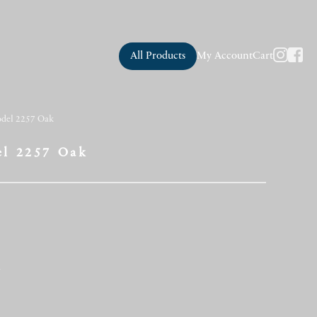
All Products
My Account
Cart
del 2257 Oak
l 2257 Oak
い