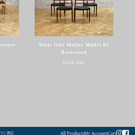
erence
Niels Otto Moller Model 82
Rosewood
¥
220,000
づく表記
All Products
My Account
Cart