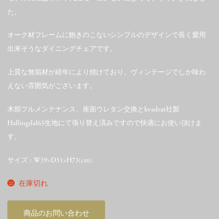
た。
オーク材フレームに飽きのこないシンプルのデザインで長く愛用
出来そうなダイニングチェアです。
上質な無垢材が経年により焼けており、ヴィンテージでしか味わ
えない雰囲気がございます。
木部フルメンテナンス、座面ウレタン交換とkvadrat社製
Hallingdal65生地にて張り替え済みですので快適にお使い頂けま
す。
サイズ : W59×D51×H73(cm)
在庫切れ
商品のお問い合わせ