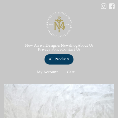
New Arrival
Designer
News
Blog
About Us
Privacy Policy
Contact Us
All Products
My Account
Cart