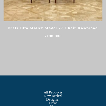
Niels Otto Moller Model 77 Chair Rosewood
¥
198,000
All Products
New Arrival
Designer
News