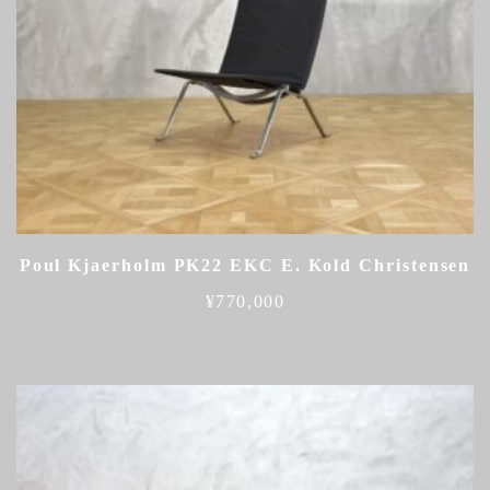
Poul Kjaerholm PK22 EKC E. Kold Christensen
¥
770,000