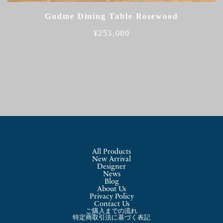
Gudme Dining Table Rosewood
¥
253,000
All Products
New Arrival
Designer
News
Blog
About Us
Privacy Policy
Contact Us
ご購入までの流れ
特定商取引法に基づく表記