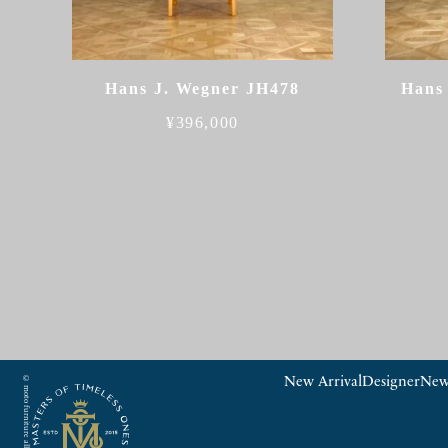
Hans J. Wegner JH478
Hans
¥
396,000
© moto furniture all rights reserved.
New Arrival
Designer
New