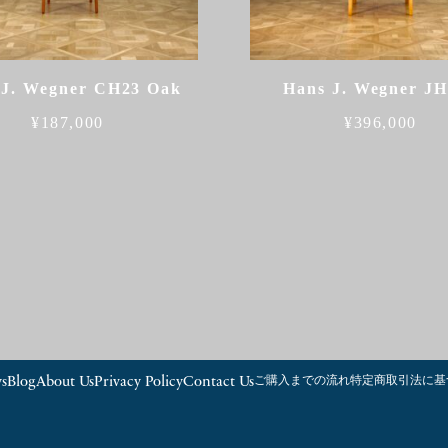
 J. Wegner CH23 Oak
Hans J. Wegner J
¥
187,000
¥
396,000
s
Blog
About Us
Privacy Policy
Contact Us
ご購入までの流れ
特定商取引法に基