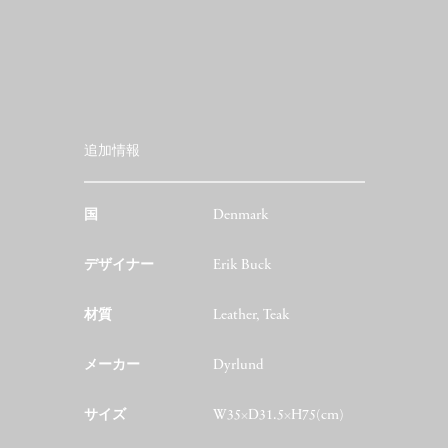
追加情報
国
Denmark
デザイナー
Erik Buck
材質
Leather, Teak
メーカー
Dyrlund
サイズ
W35×D31.5×H75(cm)