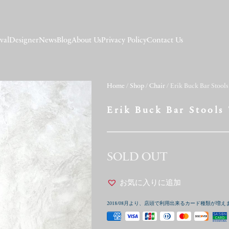
val
Designer
News
Blog
About Us
Privacy Policy
Contact Us
Home
/
Shop
/
Chair
/ Erik Buck Bar Stools
Erik Buck Bar Stools
SOLD OUT
お気に入りに追加
2018/08月より、店頭で利用出来るカード種類が増え