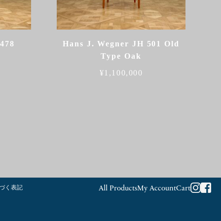
H478
Hans J. Wegner JH 501 Old
Type Oak
¥
1,100,000
づく表記
All Products
My Account
Cart