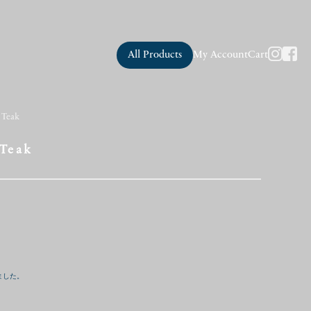
All Products
My Account
Cart
 Teak
 Teak
ました。