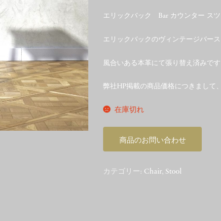
エリックバック Bar カウンター ス
エリックバックのヴィンテージバース
風合いある本革にて張り替え済みです
弊社HP掲載の商品価格につきまして
在庫切れ
商品のお問い合わせ
カテゴリー:
Chair
,
Stool