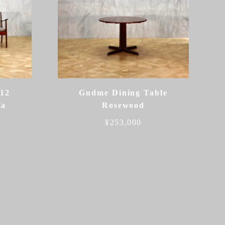
112
Gudme Dining Table
fa
Rosewood
¥
253,000