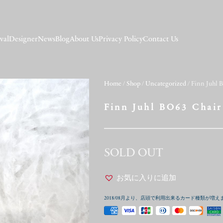
val
Designer
News
Blog
About Us
Privacy Policy
Contact Us
Home
/
Shop
/
Uncategorized
/ Finn Juhl 
Finn Juhl BO63 Chai
SOLD OUT
お気に入りに追加
2018/08月より、店頭で利用出来るカード種類が増え