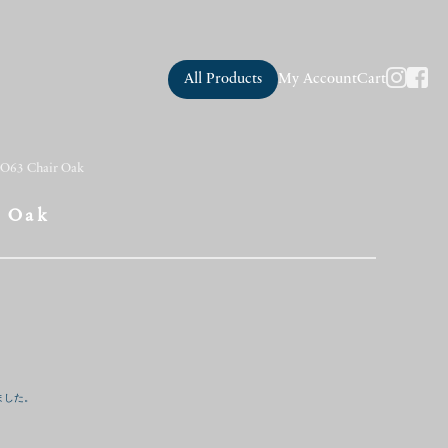
All Products
My Account
Cart
BO63 Chair Oak
r Oak
ました。