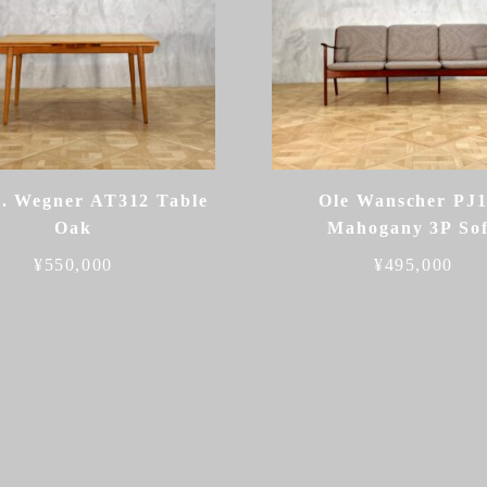
J. Wegner AT312 Table
Ole Wanscher PJ
Oak
Mahogany 3P So
¥
550,000
¥
495,000