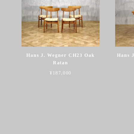
Hans J. Wegner CH23 Oak
Hans 
Ratan
¥
187,000