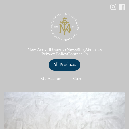
New Arrival
Designer
News
Blog
About Us
Privacy Policy
Contact Us
All Products
My Account
Cart