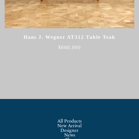
Hans J. Wegner AT312 Table Teak
¥
660,000
All Products
New Arrival
Designer
News