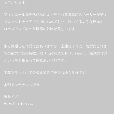
っております。
フィンユール50年代作品によく見られる真鍮のスペーサーがディ
プロマットチェアでも用いられており、浮いてるような座面と、
ローズウッド材の重厚感の対比が美しいです。
多く流通した作品ではありますが、上述のように、随所にこれま
での彼の作品の特徴が散りばめられており、Finn Juhl後期の作品
という事も相まって感慨深い作品です。
本革ブラックにて張替え済みで座り心地も良好です。
木部メンテナンス済み
※サイズ
W69×D63×H81 cm