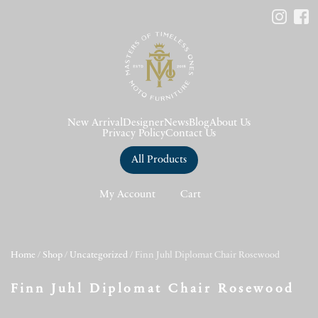
New Arrival
Designer
News
Blog
About Us
Privacy Policy
Contact Us
All Products
My Account
Cart
Home
/
Shop
/
Uncategorized
/ Finn Juhl Diplomat Chair Rosewood
Finn Juhl Diplomat Chair Rosewood