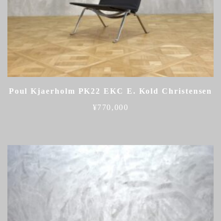
Poul Kjaerholm PK22 EKC E. Kold Christensen
¥
770,000