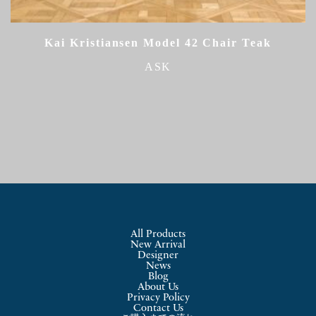
Kai Kristiansen Model 42 Chair Teak
ASK
All Products
New Arrival
Designer
News
Blog
About Us
Privacy Policy
Contact Us