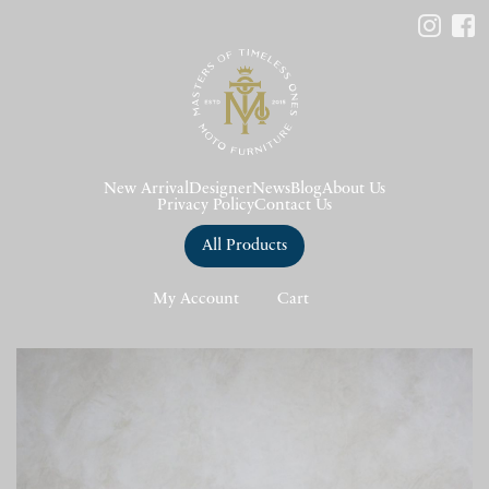
New Arrival
Designer
News
Blog
About Us
Privacy Policy
Contact Us
All Products
My Account
Cart