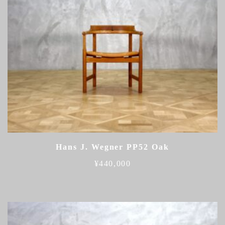
Hans J. Wegner PP52 Oak
¥
440,000