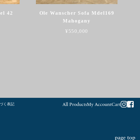
el 42
Ole Wanscher Sofa Mdel169
Mahogany
¥
550,000
づく表記
All Products
My Account
Cart
page top