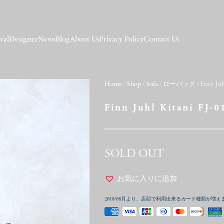
val
Designer
News
Blog
About Us
Privacy Policy
Contact Us
Home
/
Shop
/
Sofa
/
ローバック
/ Finn Juh
Finn Juhl Kitani FJ-0
SOLD OUT
お気に入りに追加
2018/08月より、店頭で利用出来るカード種類が増え