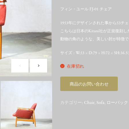
フィン・ユール FJ-01 チェア
1953年にデザインされた事から53
こちらは日本のKitani社が正規復刻し
動物の角のような、美しい肘が特徴で
サイズ : W:53 × D:79 × H:72 × SH:36.5
在庫切れ
商品のお問い合わせ
カテゴリー:
Chair
,
Sofa
,
ローバック