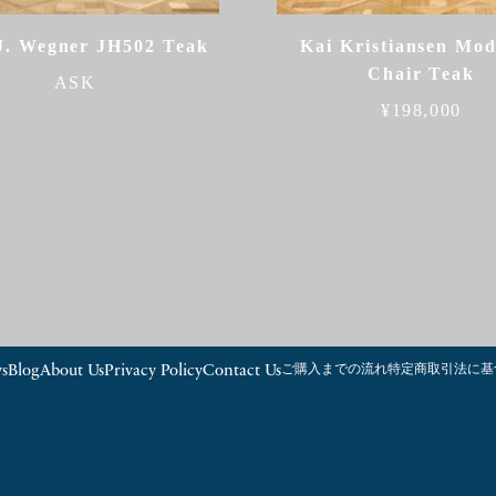
J. Wegner JH502 Teak
Kai Kristiansen Mod
Chair Teak
ASK
¥
198,000
s
Blog
About Us
Privacy Policy
Contact Us
ご購入までの流れ
特定商取引法に基