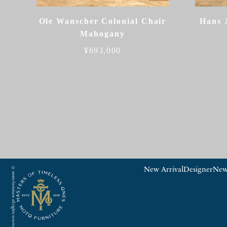
Ole Wanscher Colonial Chair
Hans 
Mahogany
¥
693,000
© moto furniture all rights reserved.
New Arrival
Designer
New