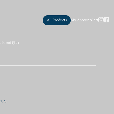
All Products
My Account
Cart
l Kitani FJ-01
1
ました。