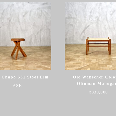
e Chapo S31 Stool Elm
Ole Wanscher Colo
Ottoman Mahoga
ASK
¥
330,000