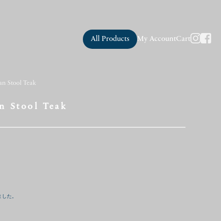
All Products
My Account
Cart
an Stool Teak
n Stool Teak
ました。