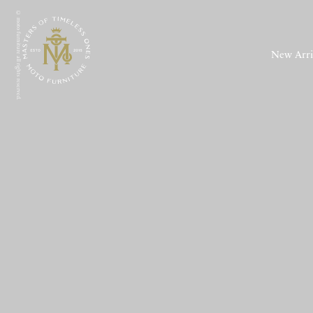
© moto furniture all rights reserved.
New Arri