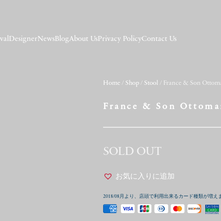
val
Designer
News
Blog
About Us
Privacy Policy
Contact Us
Home
/
Shop
/
Stool
/ France & Son Ottom
France & Son Ottoma
SOLD OUT
お気に入りに追加
2018/08月より、店頭で利用出来るカード種類が増え