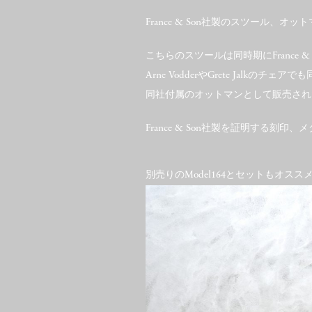
France & Son社製のスツール、オ
こちらのスツールは同時期にFrance &
Arne VodderやGrete Jalk
同社付属のオットマンとして販売され
France & Son社製を証明する刻
別売りのModel164とセットもオスス