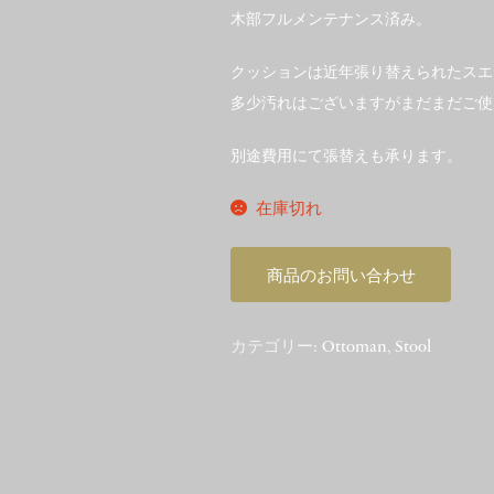
木部フルメンテナンス済み。
クッションは近年張り替えられたスエ
多少汚れはございますがまだまだご使
別途費用にて張替えも承ります。
在庫切れ
商品のお問い合わせ
カテゴリー:
Ottoman
,
Stool