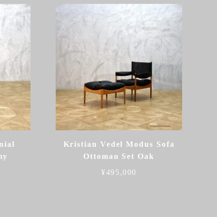
nial
Kristian Vedel Modus Sofa
ny
Ottoman Set Oak
¥
495,000