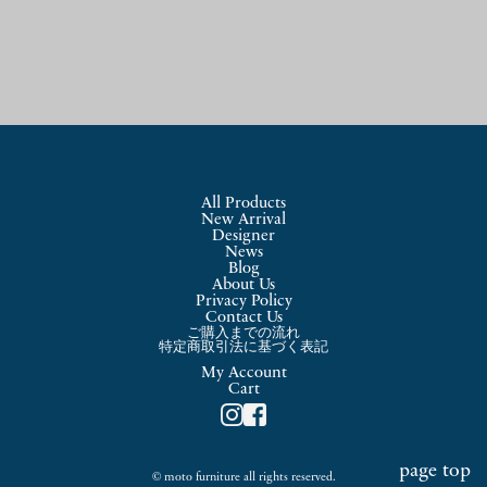
All Products
New Arrival
Designer
News
Blog
About Us
Privacy Policy
Contact Us
ご購入までの流れ
特定商取引法に基づく表記
My Account
Cart
page top
© moto furniture all rights reserved.