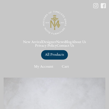
New Arrival
Designer
News
Blog
About Us
Privacy Policy
Contact Us
All Products
My Account
Cart