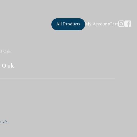
All Products
My Account
Cart
33 Oak
 Oak
ました。