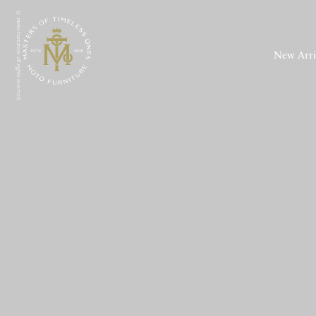
© moto furniture all rights reserved.
New Arri