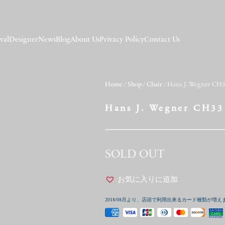
val
Designer
News
Blog
About Us
Privacy Policy
Contact Us
Home
/
Shop
/
Chair
/ Hans J. Wegner CH
Hans J. Wegner CH33
SOLD OUT
お気に入りに追加
2018/08月より、店頭で利用出来るカード種類が増え