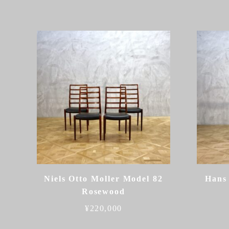
Niels Otto Moller Model 82
Hans
Rosewood
¥
220,000