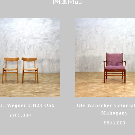
関連商品
 J. Wegner CH23 Oak
Ole Wanscher Colonia
Mahogany
¥
165,000
¥
693,000