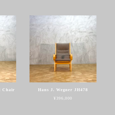
l Chair
Hans J. Wegner JH478
¥
396,000