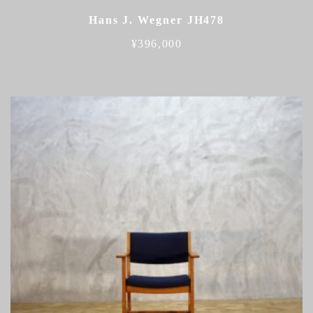
Hans J. Wegner JH478
¥
396,000