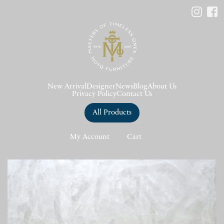
New Arrival
Designer
News
Blog
About Us
Privacy Policy
Contact Us
All Products
My Account
Cart