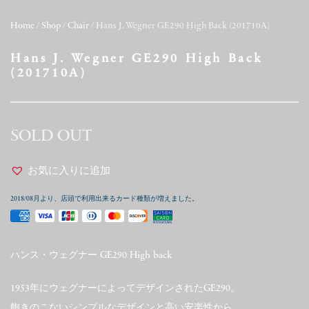
Home
/
Shop
/
Chair
/ Hans J. Wegner GE290 High Back (201710A)
Hans J. Wegner GE290 High Back
(201710A)
SOLD OUT
お気に入りに追加
2018/08月より、店頭で利用出来るカード種類が増えました。
ハンス・ウェグナー GE290 High back
1953年にウェグナーによってデザインされたGE290。
飽きのこないシンプルなデザインと高い安楽性から