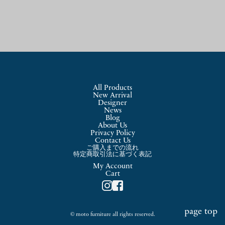
All Products
New Arrival
Designer
News
Blog
About Us
Privacy Policy
Contact Us
ご購入までの流れ
特定商取引法に基づく表記
My Account
Cart
page top
© moto furniture all rights reserved.