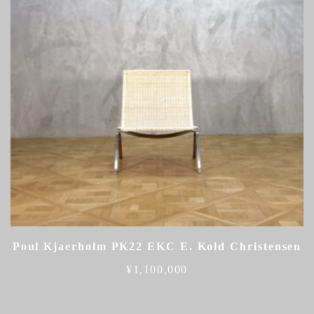
Poul Kjaerholm PK22 EKC E. Kold Christensen
¥
1,100,000