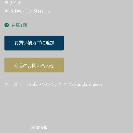
※サイズ
W76×D80×H95×SH41 cm
在庫1個
Hans
お買い物カゴに追加
J.
Wegner
GE290
商品のお問い合わせ
High
Back
Oak
カテゴリー:
Sofa
,
ハイバック
タグ:
Standard piece
個
追加情報