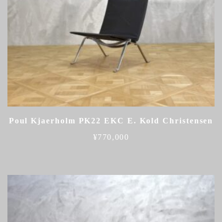
Poul Kjaerholm PK22 EKC E. Kold Christensen
¥
770,000