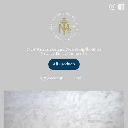
New Arrival
Designer
News
Blog
About Us
Privacy Policy
Contact Us
All Products
My Account
Cart