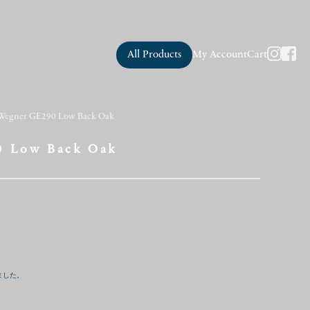
All Products
My Account
Cart
. Wegner GE290 Low Back Oak
0 Low Back Oak
ました。