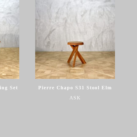
ing Set
Pierre Chapo S31 Stool Elm
ASK