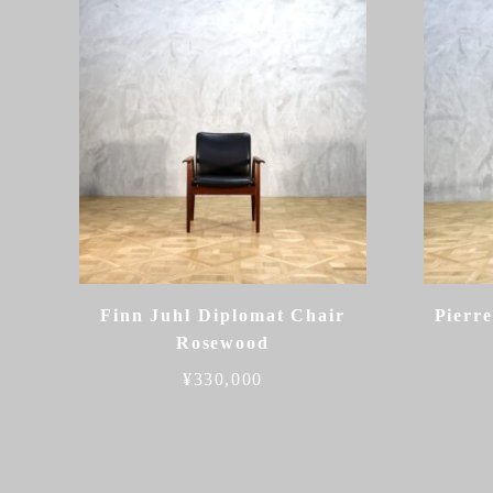
Finn Juhl Diplomat Chair
Pierr
Rosewood
¥
330,000