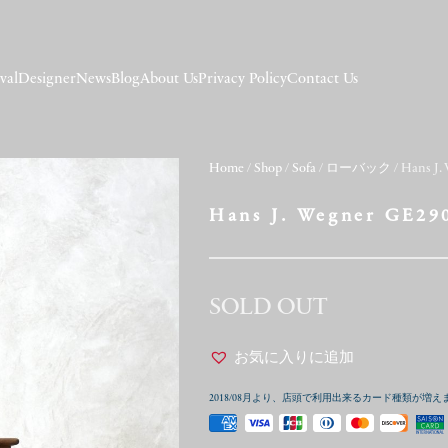
val
Designer
News
Blog
About Us
Privacy Policy
Contact Us
Home
/
Shop
/
Sofa
/
ローバック
/ Hans J
Hans J. Wegner GE29
SOLD OUT
お気に入りに追加
2018/08月より、店頭で利用出来るカード種類が増え