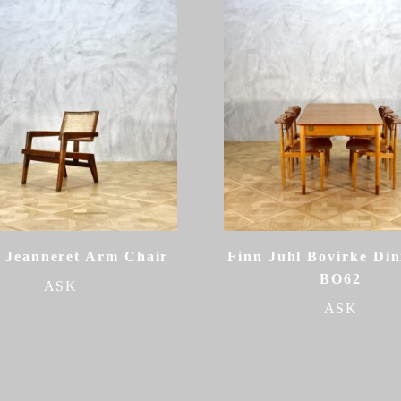
e Jeanneret Arm Chair
Finn Juhl Bovirke Din
BO62
ASK
ASK