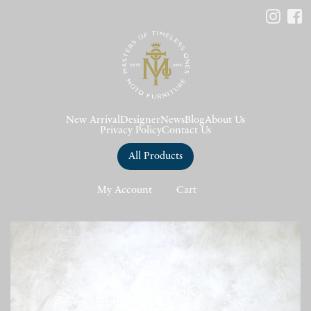
New Arrival
Designer
News
Blog
About Us
Privacy Policy
Contact Us
All Products
My Account
Cart