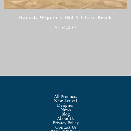
Hans J. Wegner CH24 Y Chair Beech
¥
154,000
All Products
New Arrival
Designer
News
Blog
About Us
Privacy Policy
Contact Us