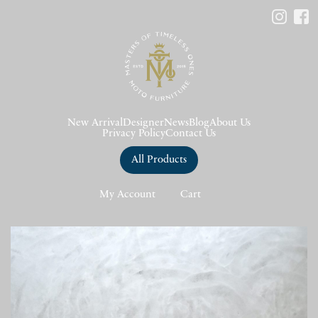
New Arrival
Designer
News
Blog
About Us
Privacy Policy
Contact Us
All Products
My Account
Cart