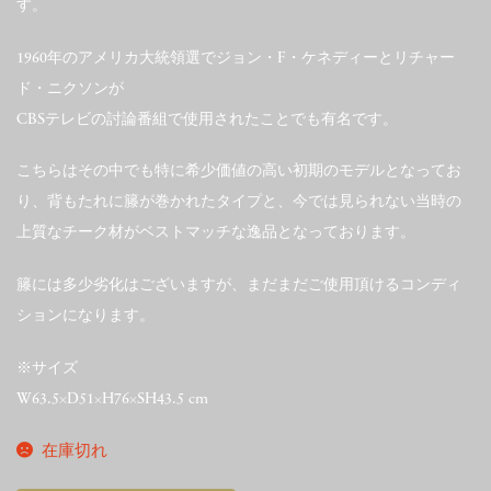
す。
1960年のアメリカ大統領選でジョン・F・ケネディーとリチャー
ド・ニクソンが
CBSテレビの討論番組で使用されたことでも有名です。
こちらはその中でも特に希少価値の高い初期のモデルとなってお
り、背もたれに籐が巻かれたタイプと、今では見られない当時の
上質なチーク材がベストマッチな逸品となっております。
籐には多少劣化はございますが、まだまだご使用頂けるコンディ
ションになります。
※サイズ
W63.5×D51×H76×SH43.5 cm
在庫切れ