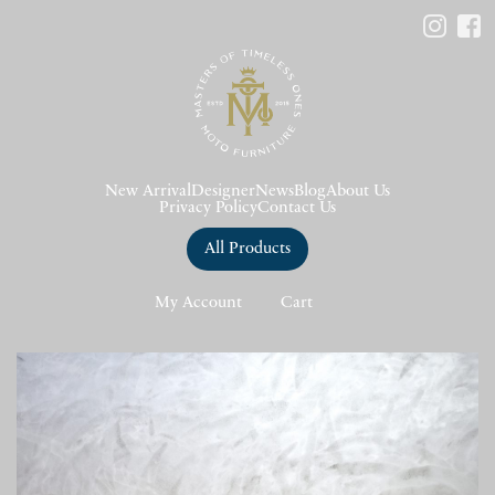
New Arrival
Designer
News
Blog
About Us
Privacy Policy
Contact Us
All Products
My Account
Cart