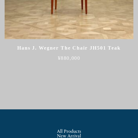
Hans J. Wegner The Chair JH501 Teak
¥
880,000
All Products
New Arrival