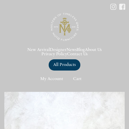
New Arrival
Designer
News
Blog
About Us
Privacy Policy
Contact Us
All Products
My Account
Cart