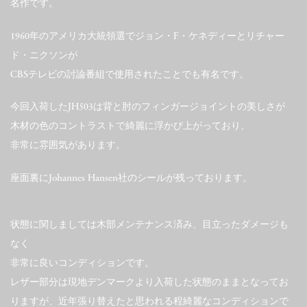
名作です。
1960年のアメリカ大統領選でジョン・F・ケネディーとリチャー
ド・ニクソンが
CBSテレビの討論番組で使用されたことでも有名です。
今回入荷したJH503は背と肘のフィンガージョイントの美しさが
木材の色のコントラストで綺麗に浮かび上がっており、
非常に雰囲気があります。
座面裏にJohannes Hansen社のシールが残っております。
状態に関しましては木部メンテナンス済み、目立ったダメージも
なく
非常に良いコンディションです。
レザー部分は現地デンマークより入荷した状態のままとなってお
りますが、近年張り替えたと思われる程綺麗なコンディションで