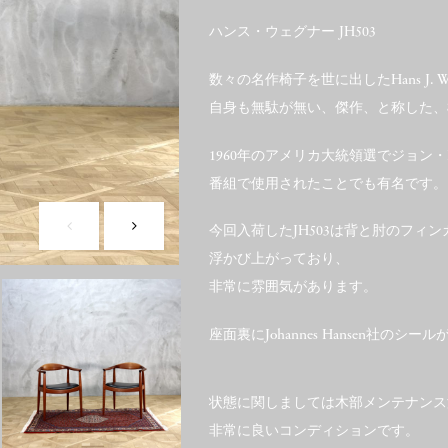
ハンス・ウェグナー JH503
数々の名作椅子を世に出したHans J. 
自身も無駄が無い、傑作、と称した、
1960年のアメリカ大統領選でジョン
番組で使用されたことでも有名です。
今回入荷したJH503は背と肘のフ
浮かび上がっており、
非常に雰囲気があります。
座面裏にJohannes Hansen社のシ
状態に関しましては木部メンテナンス
非常に良いコンディションです。