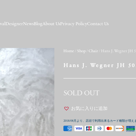
val
Designer
News
Blog
About Us
Privacy Policy
Contact Us
Home
/
Shop
/
Chair
/ Hans J. Wegner JH
Hans J. Wegner JH 5
SOLD OUT
お気に入りに追加
2018/08月より、店頭で利用出来るカード種類が増え