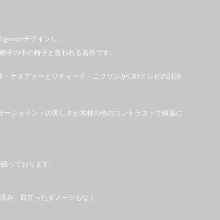
Wegnerがデザインし、
椅子の中の椅子と言われる名作です。
・F・ケネディーとリチャード・ニクソンがCBSテレビの討論
ィンガージョイントの美しさが木材の色のコントラストで綺麗に
ールが残っております。
済み、目立ったダメージもなく