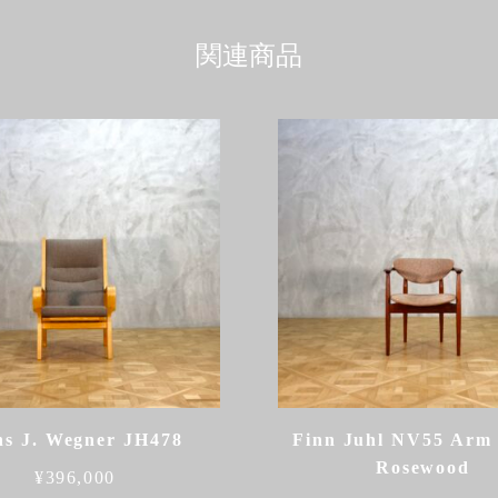
関連商品
s J. Wegner JH478
Finn Juhl NV55 Arm
Rosewood
¥
396,000