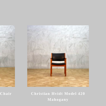
 Chair
Christian Hvidt Model 420
Mahogany