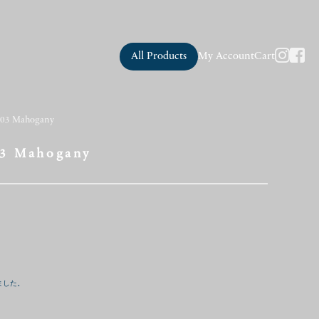
All Products
My Account
Cart
 503 Mahogany
03 Mahogany
ました。