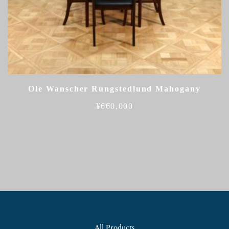
Ole Wanscher Rungstedlund Mahogany
¥
660,000
All Products