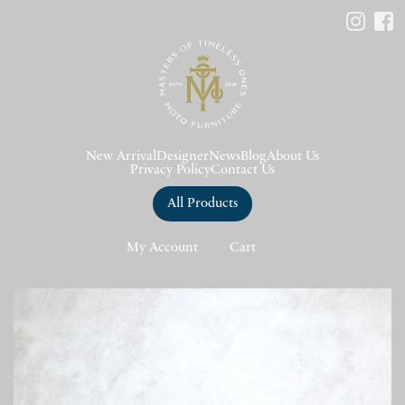
New Arrival
Designer
News
Blog
About Us
Privacy Policy
Contact Us
All Products
My Account
Cart