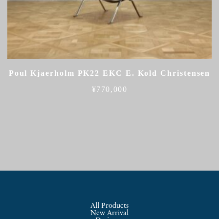
Poul Kjaerholm PK22 EKC E. Kold Christensen
¥
770,000
All Products
New Arrival