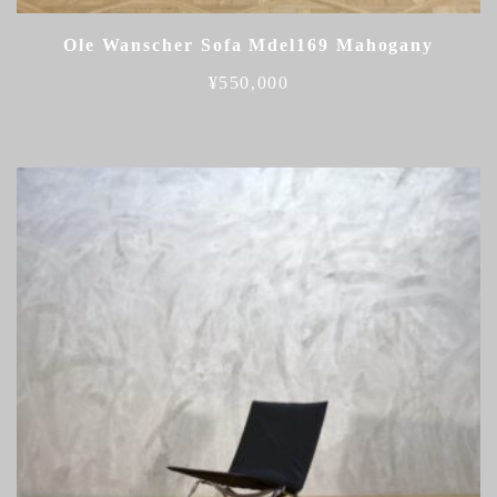
Ole Wanscher Sofa Mdel169 Mahogany
¥
550,000