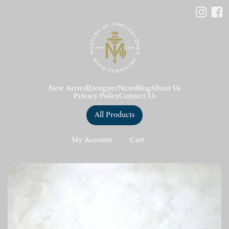
New Arrival
Designer
News
Blog
About Us
Privacy Policy
Contact Us
All Products
My Account
Cart