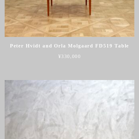
Peter Hvidt and Orla Molgaard FD519 Table
¥
330,000