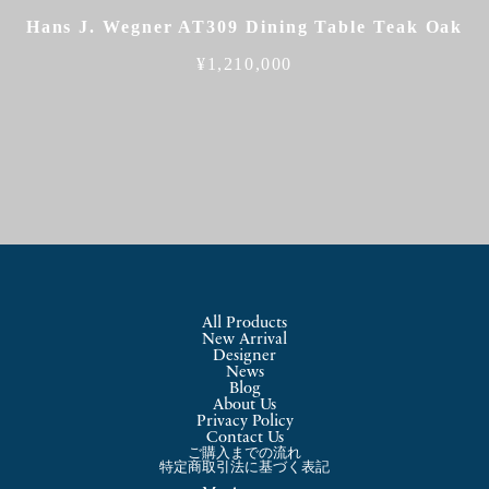
Hans J. Wegner AT309 Dining Table Teak Oak
¥
1,210,000
All Products
New Arrival
Designer
News
Blog
About Us
Privacy Policy
Contact Us
ご購入までの流れ
特定商取引法に基づく表記