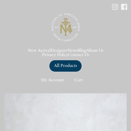
New Arrival
Designer
News
Blog
About Us
Privacy Policy
Contact Us
All Products
My Account
Cart