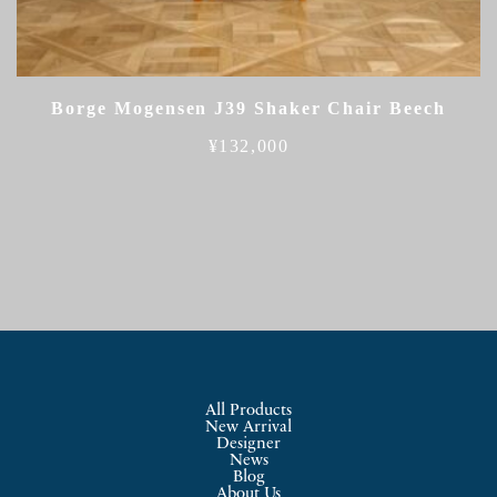
Borge Mogensen J39 Shaker Chair Beech
¥
132,000
All Products
New Arrival
Designer
News
Blog
About Us