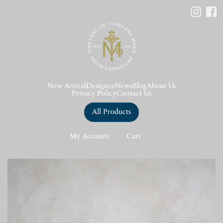
New Arrival
Designer
News
Blog
About Us
Privacy Policy
Contact Us
All Products
My Account
Cart