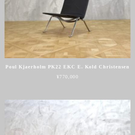
Poul Kjaerholm PK22 EKC E. Kold Christensen
¥
770,000