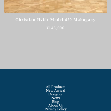
Christian Hvidt Model 420 Mahogany
¥
143,000
All Products
New Arrival
Designer
News
Blog
About Us
Privacy Policy