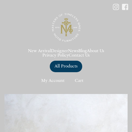
New Arrival
Designer
News
Blog
About Us
Privacy Policy
Contact Us
All Products
My Account
Cart