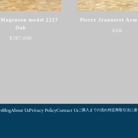
 Mogensen model 2227
Pierre Jeanneret Arm
Oak
ASK
¥
297,000
s
Blog
About Us
Privacy Policy
Contact Us
ご購入までの流れ
特定商取引法に基