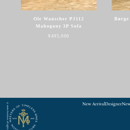
Ole Wanscher PJ112
Børge
Mahogany 3P Sofa
¥
495,000
© moto furniture all rights reserved.
New Arrival
Designer
New