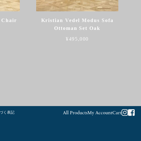
 Chair
Kristian Vedel Modus Sofa
Ottoman Set Oak
¥
495,000
づく表記
All Products
My Account
Cart