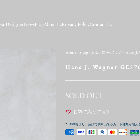
val
Designer
News
Blog
About Us
Privacy Policy
Contact Us
Home
/
Shop
/
Sofa
/
ローバック
/ Hans J.
Hans J. Wegner GE37
SOLD OUT
お気に入りに追加
2018/08月より、店頭で利用出来るカード種類が増え