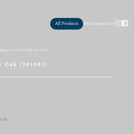
All Products
My Account
Cart
 Wegner GE370 Oak (201903)
0 Oak (201903)
ました。