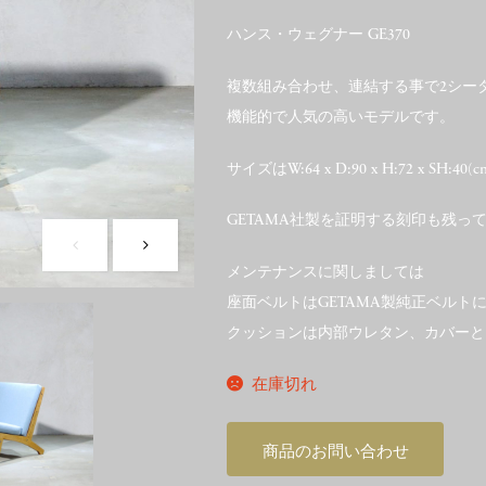
ハンス・ウェグナー GE370
複数組み合わせ、連結する事で2シー
機能的で人気の高いモデルです。
サイズはW:64 x D:90 x H:72 x SH:40(c
GETAMA社製を証明する刻印も残っ
メンテナンスに関しましては
座面ベルトはGETAMA製純正ベルト
クッションは内部ウレタン、カバーと
在庫切れ
商品のお問い合わせ