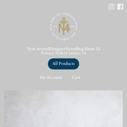
New Arrival
Designer
News
Blog
About Us
Privacy Policy
Contact Us
All Products
My Account
Cart