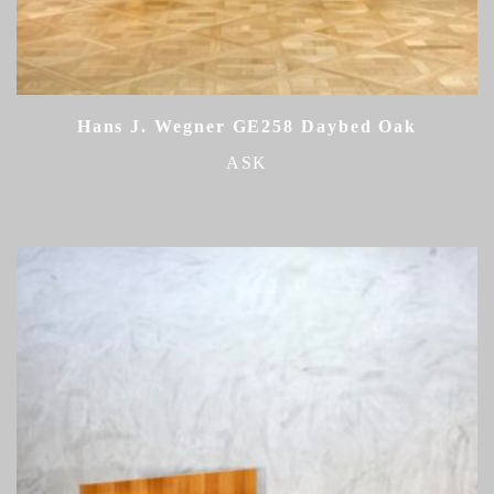
Hans J. Wegner GE258 Daybed Oak
ASK