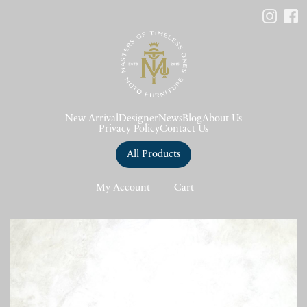
New Arrival
Designer
News
Blog
About Us
Privacy Policy
Contact Us
All Products
My Account
Cart