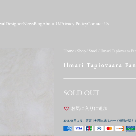
val
Designer
News
Blog
About Us
Privacy Policy
Contact Us
Home
/
Shop
/
Stool
/ Ilmari Tapiovaara Fa
Ilmari Tapiovaara Fan
SOLD OUT
お気に入りに追加
2018/08月より、店頭で利用出来るカード種類が増え