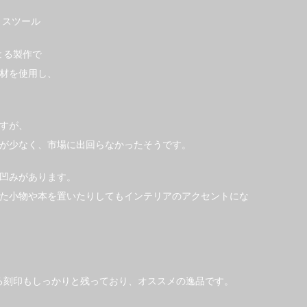
トスツール
による製作で
材を使用し、
すが、
が少なく、市場に出回らなかったそうです。
凹みがあります。
た小物や本を置いたりしてもインテリアのアクセントにな
を証明する刻印もしっかりと残っており、オススメの逸品です。