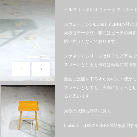
イルマリ・タピオヴァーラ ファネッ
スウェーデンのEDSBY VERKEN社
天板はチーク材、脚にはビーチの無垢
軽い作りとなっております。
ファネットシリーズは椅子など有名で
スツールとなると当時は極端に製造数
座面には腰を下ろすための丸く僅かな
スツールとしても、座面にちょっとし
ると思います。
天板の状態も非常に良く、
Finland、EDSBYVERKEN製