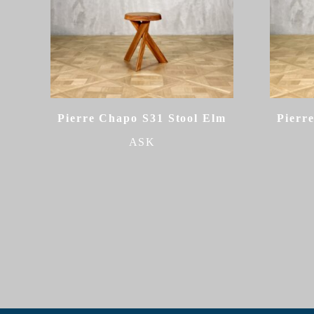
Pierre Chapo S31 Stool Elm
Pierr
ASK