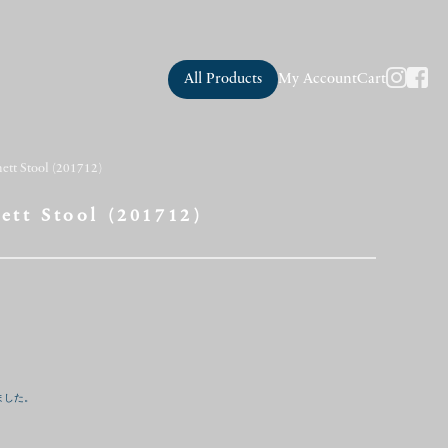
All Products
My Account
Cart
nett Stool (201712)
ett Stool (201712)
ました。