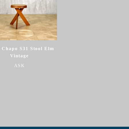
e Chapo S31 Stool Elm
Vintage
ASK