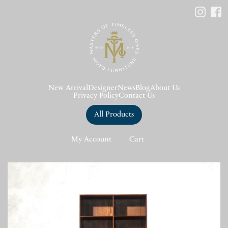
New Arrival
Designer
News
Blog
About Us
Privacy Policy
Contact Us
All Products
My Account
Cart