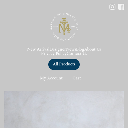
New Arrival
Designer
News
Blog
About Us
Privacy Policy
Contact Us
All Products
My Account
Cart