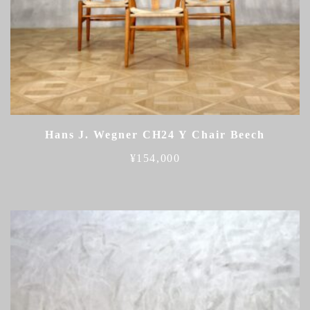
Hans J. Wegner CH24 Y Chair Beech
¥
154,000