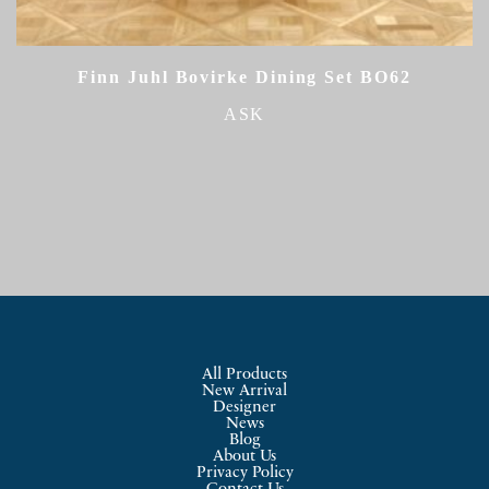
Finn Juhl Bovirke Dining Set BO62
ASK
All Products
New Arrival
Designer
News
Blog
About Us
Privacy Policy