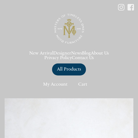
New Arrival
Designer
News
Blog
About Us
Privacy Policy
Contact Us
All Products
My Account
Cart