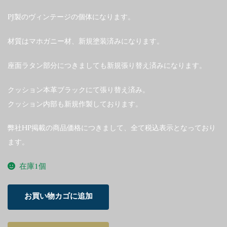
PJ製のヴィンテージの個体になります。
材質はマホガニー材、新規塗装済みになります。
座面ラタン部分につきましても新規張り替え済みになります。
クッション本革ブラックにて張り替え済み。
クッション内部も新規作製しております。
弊社HP掲載の商品価格につきまして、全て税込表示となっており
ます。
在庫1個
Ole
お買い物カゴに追加
Wanscher
Colonial
Chair