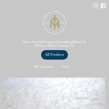
New Arrival
Designer
News
Blog
About Us
Privacy Policy
Contact Us
All Products
My Account
Cart