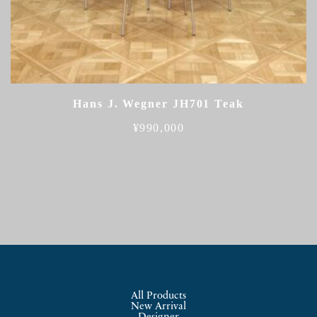
Hans J. Wegner JH701 Teak
¥
990,000
All Products
New Arrival