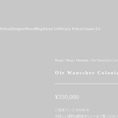
rrival
Designer
News
Blog
About Us
Privacy Policy
Contact Us
Home
/
Shop
/
Ottoman
/ Ole Wanscher Col
Ole Wanscher Coloni
¥
330,000
発送ランク:
RANK-B
※詳しい送料は配送ポリシーをご覧くださ