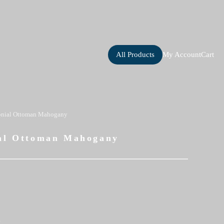
All Products
My Account
Cart
onial Ottoman Mahogany
al Ottoman Mahogany
い