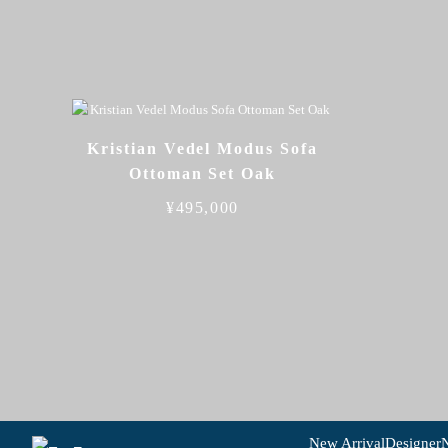
Kristian Vedel Modus Sofa
Ottoman Set Oak
¥
495,000
New Arrival
Designer