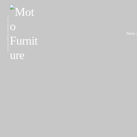
© moto furniture all rights reserved.
New A