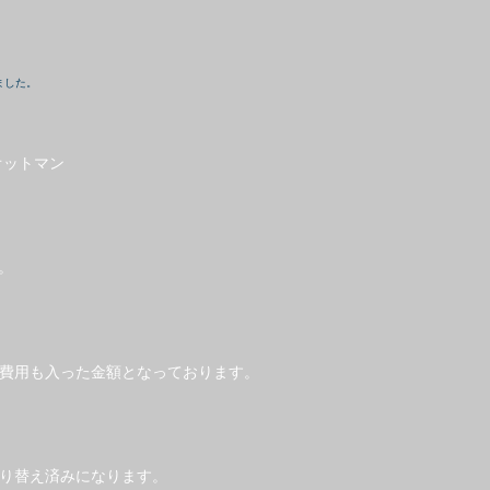
ました。
オットマン
。
費用も入った金額となっております。
り替え済みになります。