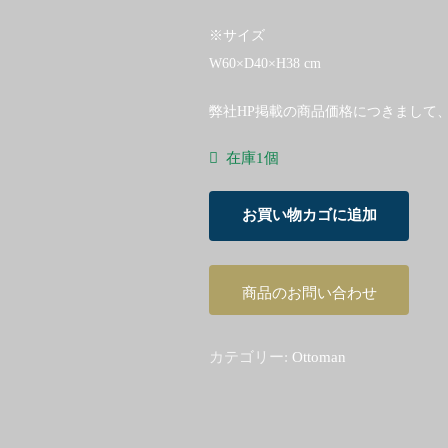
※サイズ
W60×D40×H38 cm
弊社HP掲載の商品価格につきまして
在庫1個
Ole
お買い物カゴに追加
Wanscher
Colonial
Ottoman
商品のお問い合わせ
Mahogany
個
カテゴリー:
Ottoman