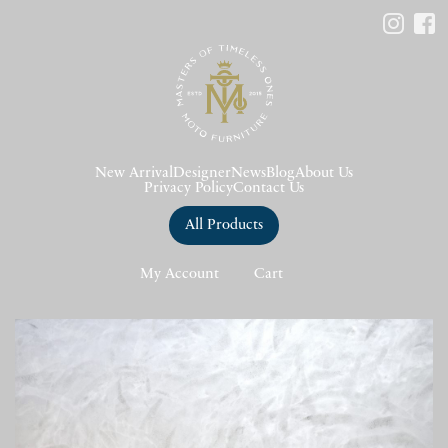
New Arrival
Designer
News
Blog
About Us
Privacy Policy
Contact Us
All Products
My Account
Cart