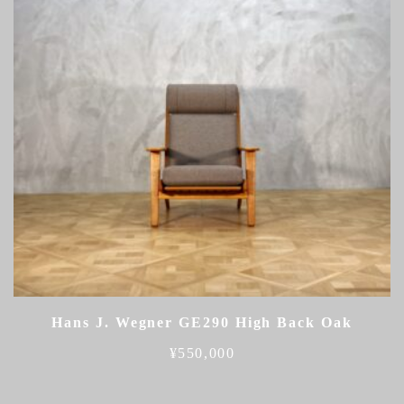
Hans J. Wegner GE290 High Back Oak
¥
550,000