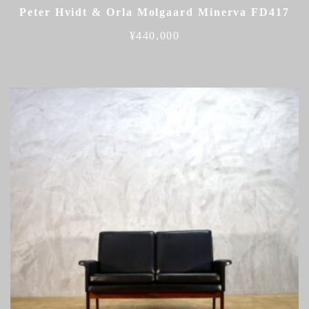
Peter Hvidt & Orla Molgaard Minerva FD417
¥
440,000