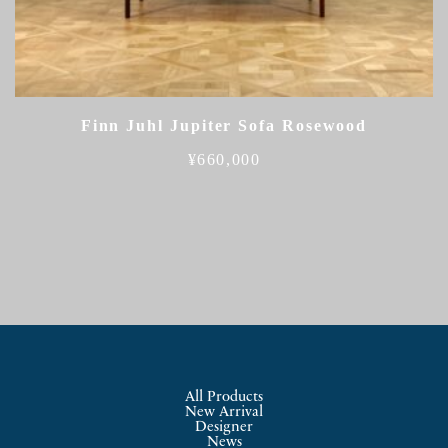
Finn Juhl Jupiter Sofa Rosewood
¥
660,000
All Products
New Arrival
Designer
News