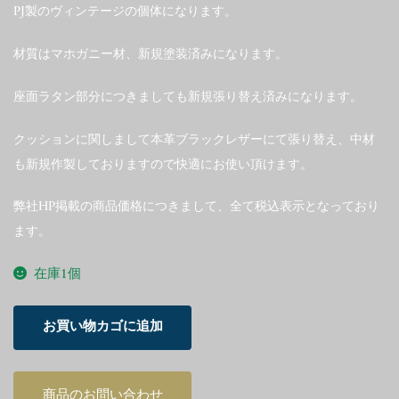
PJ製のヴィンテージの個体になります。
材質はマホガニー材、新規塗装済みになります。
座面ラタン部分につきましても新規張り替え済みになります。
クッションに関しまして本革ブラックレザーにて張り替え、中材
も新規作製しておりますので快適にお使い頂けます。
弊社HP掲載の商品価格につきまして、全て税込表示となっており
ます。
在庫1個
Ole
お買い物カゴに追加
Wanscher
Colonial
Sofa
商品のお問い合わせ