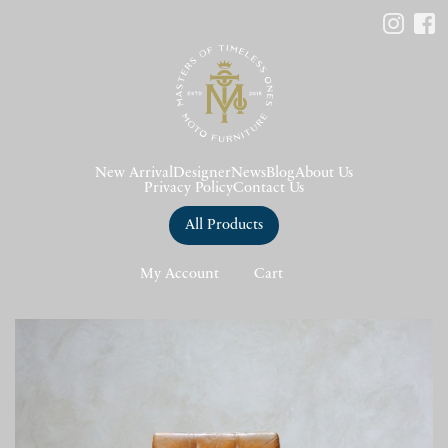
New Arrival
Designer
News
Blog
About Us
Privacy Policy
Contact Us
All Products
My Account
Cart