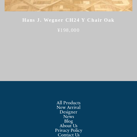
Hans J. Wegner CH24 Y Chair Oak
¥
198,000
All Products
New Arrival
Designer
News
Blog
About Us
Privacy Policy
Contact Us