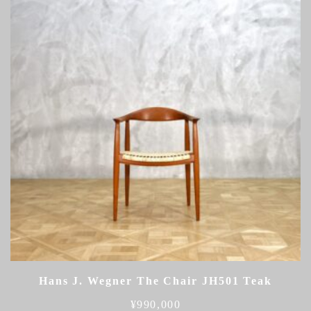
Hans J. Wegner The Chair JH501 Teak
¥
990,000