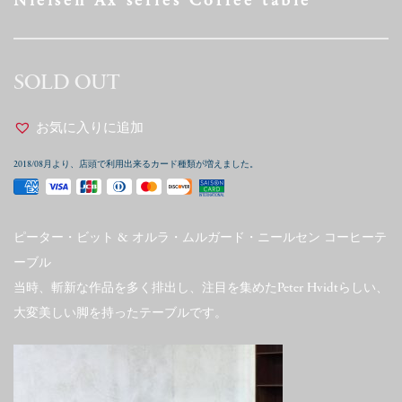
Nielsen Ax series Coffee table
SOLD OUT
お気に入りに追加
2018/08月より、店頭で利用出来るカード種類が増えました。
ピーター・ビット & オルラ・ムルガード・ニールセン コーヒーテ
ーブル
当時、斬新な作品を多く排出し、注目を集めたPeter Hvidtらしい、
大変美しい脚を持ったテーブルです。