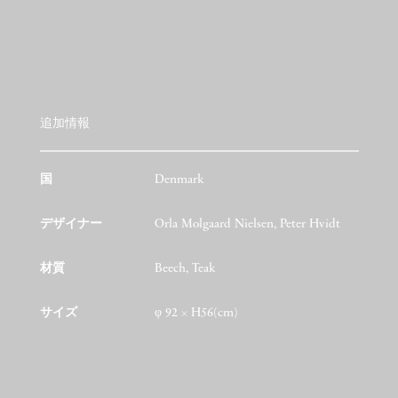
追加情報
国
Denmark
デザイナー
Orla Molgaard Nielsen, Peter Hvidt
材質
Beech, Teak
サイズ
φ 92 × H56(cm)