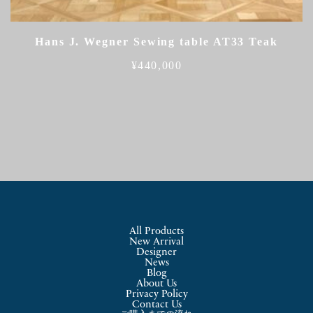
Hans J. Wegner Sewing table AT33 Teak
¥
440,000
All Products
New Arrival
Designer
News
Blog
About Us
Privacy Policy
Contact Us