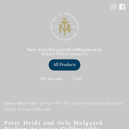
New Arrival
Designer
News
Blog
About Us
Privacy Policy
Contact Us
All Products
My Account
Cart
Home
/
Shop
/
Table
/
コーヒーテーブル
/ Peter Hvidt and Orla Molgaard
Nielsen Ax series Coffee table
Peter Hvidt and Orla Molgaard