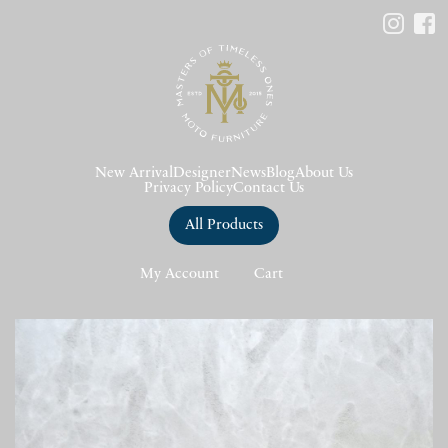
New Arrival
Designer
News
Blog
About Us
Privacy Policy
Contact Us
All Products
My Account
Cart