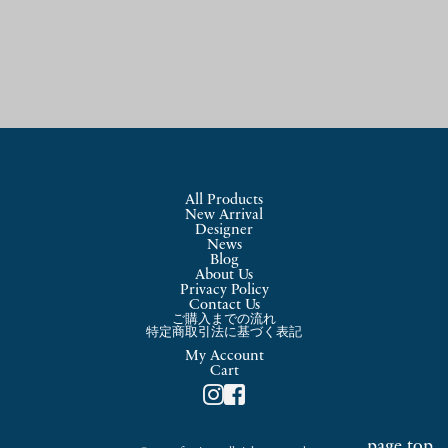
All Products
New Arrival
Designer
News
Blog
About Us
Privacy Policy
Contact Us
ご購入までの流れ
特定商取引法に基づく表記
My Account
Cart
page top