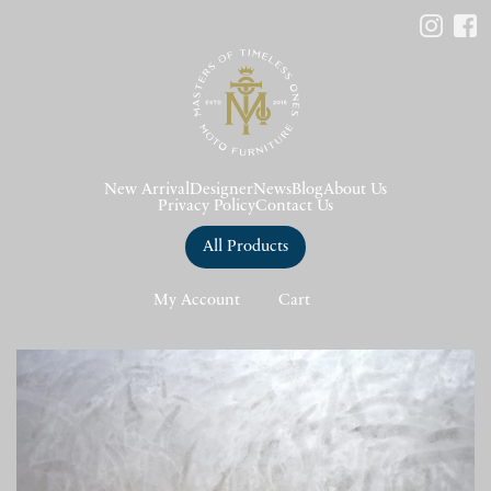
New Arrival
Designer
News
Blog
About Us
Privacy Policy
Contact Us
All Products
My Account
Cart