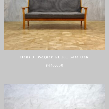
Hans J. Wegner GE181 Sofa Oak
¥
440,000