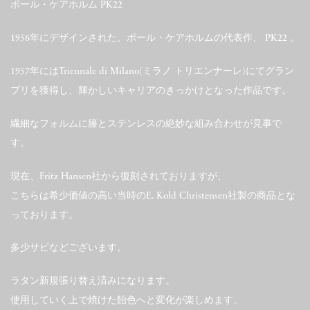
ポール・ケアホルム PK22
1956年にデザインされた、ポール・ケアホルムの代表作、 PK22 。
1957年にはTriennale di Milano(ミラノ トリエンナーレ)にてグラン
プリを獲得し、輝かしいキャリアのきっかけとなった作品です。
繊細なフォルムに籐とステンレスの絶妙な組み合わせが見事で
す。
現在、Fritz Hansen社から復刻されておりますが、
こちらは希少価値の高い当時のE. Kold Christensen社製の商品とな
っております。
多少サビなどございます。
ラタン新規張り替え済みになります。
使用していく上で焼けた飴色へと変化が楽しめます。