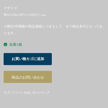
※サイズ
W63×D65×H73.5×SH33.5 cm
※弊社HP掲載の商品価格につきまして、全て税込表示となってお
ります。
在庫1個
Poul
お買い物カゴに追加
Kjaerholm
PK22
EKC
商品のお問い合わせ
E.
Kold
Christensen
カテゴリー:
Sofa
,
ローバック
個