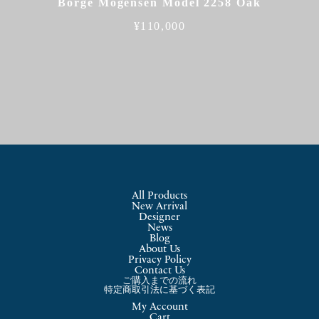
Borge Mogensen Model 2258 Oak
¥
110,000
All Products
New Arrival
Designer
News
Blog
About Us
Privacy Policy
Contact Us
ご購入までの流れ
特定商取引法に基づく表記
My Account
Cart