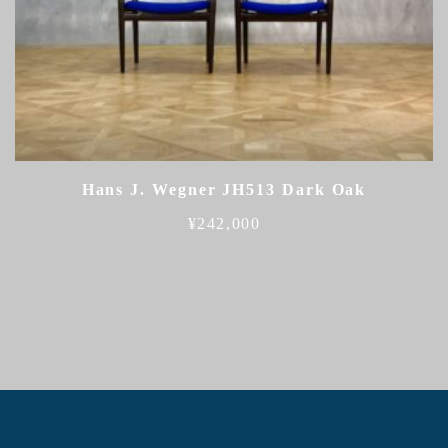
Hans J. Wegner JH513 Dark Oak
¥
242,000