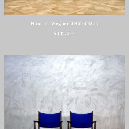
Hans J. Wegner JH513 Oak
¥
385,000