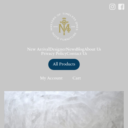
New Arrival
Designer
News
Blog
About Us
Privacy Policy
Contact Us
All Products
My Account
Cart