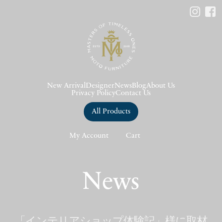
New Arrival
Designer
News
Blog
About Us
Privacy Policy
Contact Us
All Products
My Account
Cart
News
「インテリアショップ体験記」様に取材