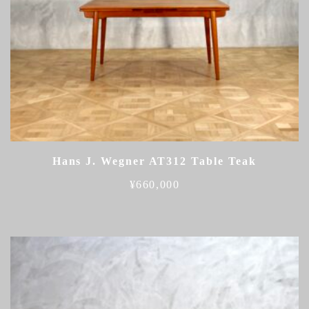
Hans J. Wegner AT312 Table Teak
¥
660,000