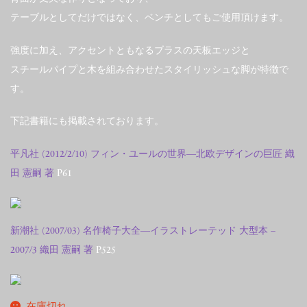
テーブルとしてだけではなく、ベンチとしてもご使用頂けます。
強度に加え、アクセントともなるブラスの天板エッジと
スチールパイプと木を組み合わせたスタイリッシュな脚が特徴で
す。
下記書籍にも掲載されております。
平凡社 (2012/2/10) フィン・ユールの世界―北欧デザインの巨匠 織
田 憲嗣 著
P61
新潮社 (2007/03) 名作椅子大全―イラストレーテッド 大型本 –
2007/3 織田 憲嗣 著
P525