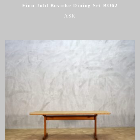
Finn Juhl Bovirke Dining Set BO62
ASK