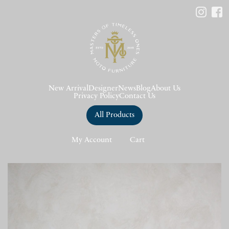
New Arrival
Designer
News
Blog
About Us
Privacy Policy
Contact Us
All Products
My Account
Cart